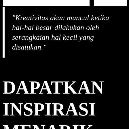
e
a
"Kreativitas akan muncul ketika
r
c
hal-hal besar dilakukan oleh
h
serangkaian hal kecil yang
disatukan."
kingdomtoto
DAPATKAN
INSPIRASI