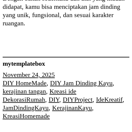
didapat, kamu bisa menciptakan jam dinding
yang unik, fungsional, dan sesuai karakter
ruangan.
mytemplatebox
November 24, 2025
DIY HomeMade
, 
DIY Jam Dinding Kayu
, 
kerajinan tangan
, 
Kreasi ide
DekorasiRumah
, 
DIY
, 
DIYProject
, 
IdeKreatif
, 
JamDindingKayu
, 
KerajinanKayu
, 
KreasiHomemade