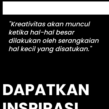
S
e
a
"Kreativitas akan muncul
r
c
ketika hal-hal besar
h
dilakukan oleh serangkaian
hal kecil yang disatukan."
kingdomtoto
DAPATKAN
INSPIRASI