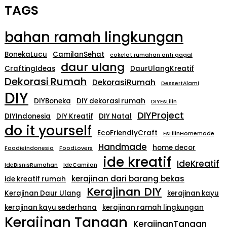
TAGS
bahan ramah lingkungan
BonekaLucu
CamilanSehat
cokelat rumahan anti gagal
daur ulang
CraftingIdeas
DaurUlangKreatif
Dekorasi Rumah
DekorasiRumah
DessertAlami
DIY
DIYBoneka
DIY dekorasi rumah
DIYEsLilin
DIYProject
DIYIndonesia
DIY Kreatif
DIY Natal
do it yourself
EcoFriendlyCraft
EsLilinHomemade
Handmade
home decor
FoodieIndonesia
FoodLovers
ide kreatif
IdeKreatif
IdeBisnisRumahan
IdeCamilan
kerajinan dari barang bekas
ide kreatif rumah
Kerajinan DIY
Kerajinan Daur Ulang
kerajinan kayu
kerajinan kayu sederhana
kerajinan ramah lingkungan
Kerajinan Tangan
KerajinanTangan