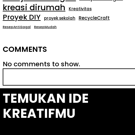
kreasi dirumah
Kreativitas
Proyek DIY
RecycleCraft
proyek sekolah
ResepAntiGagal
ResepMudah
COMMENTS
No comments to show.
S
e
a
TEMUKAN IDE
r
c
KREATIFMU
h