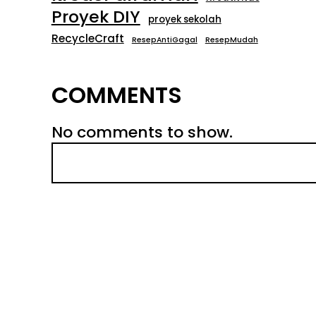
Proyek DIY
proyek sekolah
RecycleCraft
ResepAntiGagal
ResepMudah
COMMENTS
No comments to show.
S
e
a
r
c
h