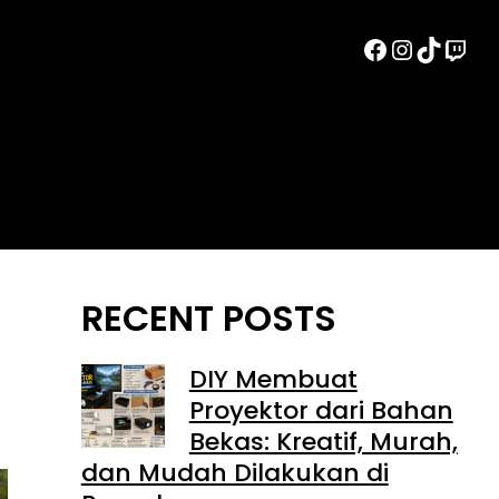
Facebook
Instag
TikTo
Twi
RECENT POSTS
DIY Membuat
Proyektor dari Bahan
Bekas: Kreatif, Murah,
dan Mudah Dilakukan di