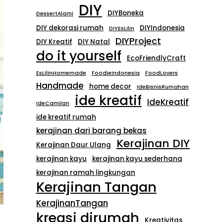
DIY
DIYBoneka
DessertAlami
DIY dekorasi rumah
DIYIndonesia
DIYEsLilin
DIYProject
DIY Kreatif
DIY Natal
do it yourself
EcoFriendlyCraft
EsLilinHomemade
FoodieIndonesia
FoodLovers
Handmade
home decor
IdeBisnisRumahan
ide kreatif
IdeKreatif
IdeCamilan
ide kreatif rumah
kerajinan dari barang bekas
Kerajinan DIY
Kerajinan Daur Ulang
kerajinan kayu
kerajinan kayu sederhana
kerajinan ramah lingkungan
Kerajinan Tangan
KerajinanTangan
kreasi dirumah
Kreativitas