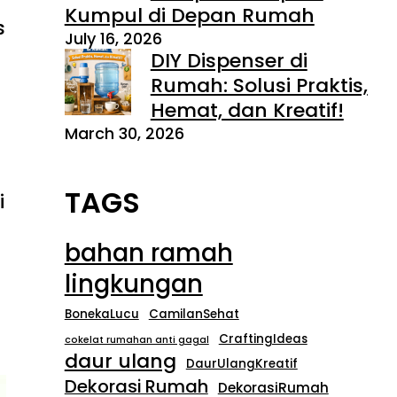
Kumpul di Depan Rumah
s
July 16, 2026
DIY Dispenser di
Rumah: Solusi Praktis,
Hemat, dan Kreatif!
March 30, 2026
TAGS
i
bahan ramah
lingkungan
BonekaLucu
CamilanSehat
CraftingIdeas
cokelat rumahan anti gagal
daur ulang
DaurUlangKreatif
Dekorasi Rumah
DekorasiRumah