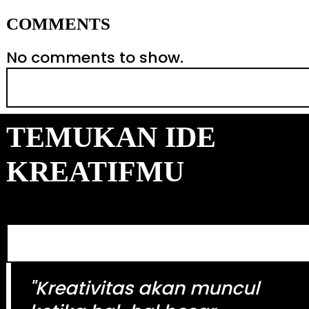
COMMENTS
No comments to show.
S
e
a
TEMUKAN IDE
r
c
KREATIFMU
h
S
e
a
"Kreativitas akan muncul
r