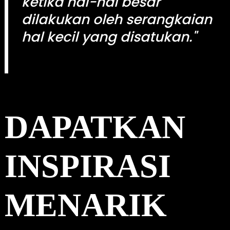
ketika hal-hal besar
c
h
dilakukan oleh serangkaian
hal kecil yang disatukan."
kingdomtoto
DAPATKAN
INSPIRASI
MENARIK