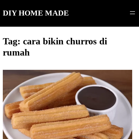
Skip
to
DIY HOME MADE
content
Tag:
cara bikin churros di
rumah