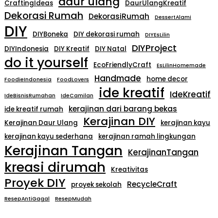
daur ulang
CraftingIdeas
DaurUlangKreatif
Dekorasi Rumah
DekorasiRumah
DessertAlami
DIY
DIYBoneka
DIY dekorasi rumah
DIYEsLilin
DIYProject
DIYIndonesia
DIY Kreatif
DIY Natal
do it yourself
EcoFriendlyCraft
EsLilinHomemade
Handmade
home decor
FoodieIndonesia
FoodLovers
ide kreatif
IdeKreatif
IdeBisnisRumahan
IdeCamilan
kerajinan dari barang bekas
ide kreatif rumah
Kerajinan DIY
Kerajinan Daur Ulang
kerajinan kayu
kerajinan kayu sederhana
kerajinan ramah lingkungan
Kerajinan Tangan
KerajinanTangan
kreasi dirumah
Kreativitas
Proyek DIY
RecycleCraft
proyek sekolah
ResepAntiGagal
ResepMudah