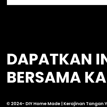
e
a
r
c
h
DAPATKAN I
BERSAMA KA
© 2024-
DIY Home Made
| Kerajinan Tangan Y