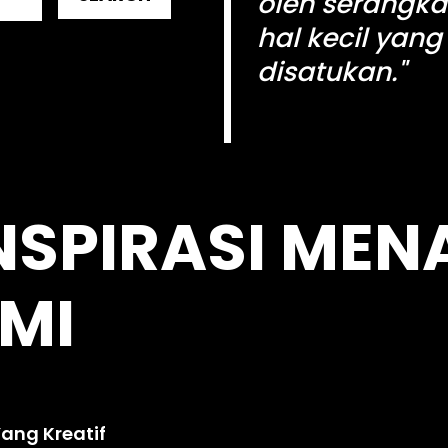
oleh serangka
hal kecil yang
disatukan."
kingdomtoto
NSPIRASI MEN
MI
ang Kreatif