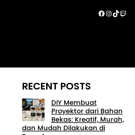
Facebook
Instag
TikTo
Twi
RECENT POSTS
DIY Membuat
Proyektor dari Bahan
Bekas: Kreatif, Murah,
dan Mudah Dilakukan di