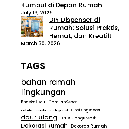
Kumpul di Depan Rumah
July 16, 2026
DIY Dispenser di
Rumah: Solusi Praktis,
Hemat, dan Kreatif!
March 30, 2026
TAGS
bahan ramah
lingkungan
BonekaLucu
CamilanSehat
CraftingIdeas
cokelat rumahan anti gagal
daur ulang
DaurUlangKreatif
Dekorasi Rumah
DekorasiRumah