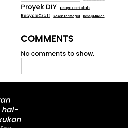
Proyek DIY
proyek sekolah
RecycleCraft
ResepAntiGagal
ResepMudah
COMMENTS
No comments to show.
S
e
a
r
c
kan
h
 hal-
akukan