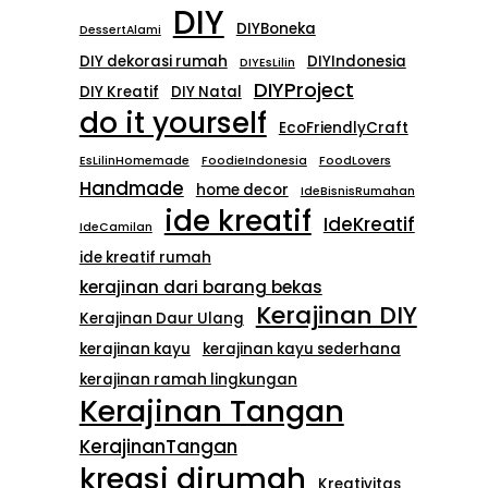
DIY
DIYBoneka
DessertAlami
DIY dekorasi rumah
DIYIndonesia
DIYEsLilin
DIYProject
DIY Kreatif
DIY Natal
do it yourself
EcoFriendlyCraft
EsLilinHomemade
FoodieIndonesia
FoodLovers
Handmade
home decor
IdeBisnisRumahan
ide kreatif
IdeKreatif
IdeCamilan
ide kreatif rumah
kerajinan dari barang bekas
Kerajinan DIY
Kerajinan Daur Ulang
kerajinan kayu
kerajinan kayu sederhana
kerajinan ramah lingkungan
Kerajinan Tangan
KerajinanTangan
kreasi dirumah
Kreativitas