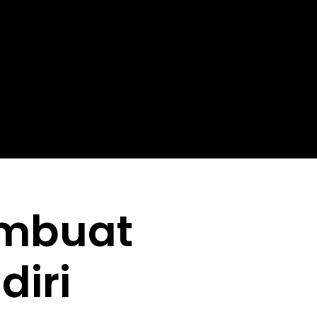
mbuat
diri