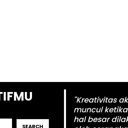
TIFMU
"Kreativitas a
muncul ketika
hal besar dil
SEARCH