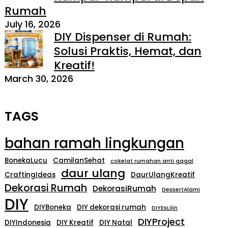
Rumah
July 16, 2026
DIY Dispenser di Rumah:
Solusi Praktis, Hemat, dan
Kreatif!
March 30, 2026
TAGS
bahan ramah lingkungan
BonekaLucu
CamilanSehat
cokelat rumahan anti gagal
daur ulang
CraftingIdeas
DaurUlangKreatif
Dekorasi Rumah
DekorasiRumah
DessertAlami
DIY
DIYBoneka
DIY dekorasi rumah
DIYEsLilin
DIYProject
DIYIndonesia
DIY Kreatif
DIY Natal