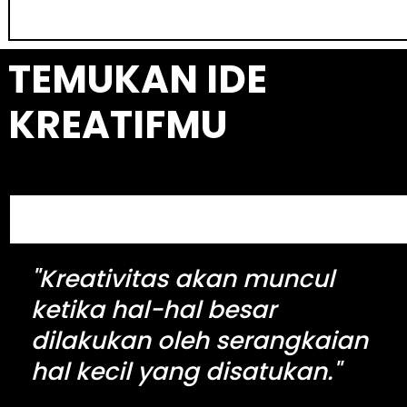
e
a
TEMUKAN IDE
r
c
KREATIFMU
h
S
e
a
"Kreativitas akan muncul
r
c
ketika hal-hal besar
h
dilakukan oleh serangkaian
hal kecil yang disatukan."
kingdomtoto