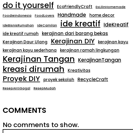
do it yourself
EcoFriendlyCraft
EsLilinHomemade
Handmade
home decor
FoodieIndonesia
FoodLovers
ide kreatif
IdeKreatif
IdeBisnisRumahan
IdeCamilan
kerajinan dari barang bekas
ide kreatif rumah
Kerajinan DIY
Kerajinan Daur Ulang
kerajinan kayu
kerajinan kayu sederhana
kerajinan ramah lingkungan
Kerajinan Tangan
KerajinanTangan
kreasi dirumah
Kreativitas
Proyek DIY
RecycleCraft
proyek sekolah
ResepAntiGagal
ResepMudah
COMMENTS
No comments to show.
S