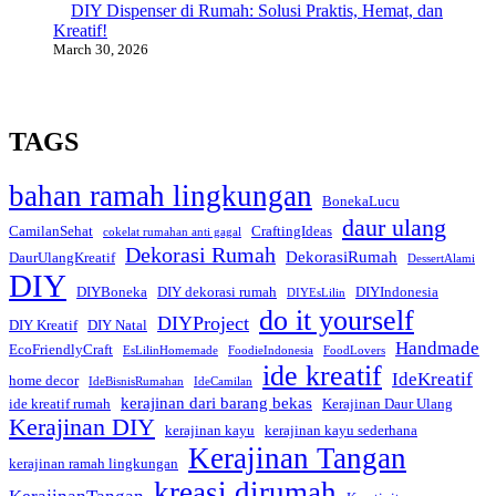
DIY Dispenser di Rumah: Solusi Praktis, Hemat, dan
Kreatif!
March 30, 2026
TAGS
bahan ramah lingkungan
BonekaLucu
daur ulang
CamilanSehat
CraftingIdeas
cokelat rumahan anti gagal
Dekorasi Rumah
DekorasiRumah
DaurUlangKreatif
DessertAlami
DIY
DIYBoneka
DIY dekorasi rumah
DIYIndonesia
DIYEsLilin
do it yourself
DIYProject
DIY Kreatif
DIY Natal
Handmade
EcoFriendlyCraft
EsLilinHomemade
FoodieIndonesia
FoodLovers
ide kreatif
IdeKreatif
home decor
IdeBisnisRumahan
IdeCamilan
kerajinan dari barang bekas
ide kreatif rumah
Kerajinan Daur Ulang
Kerajinan DIY
kerajinan kayu
kerajinan kayu sederhana
Kerajinan Tangan
kerajinan ramah lingkungan
kreasi dirumah