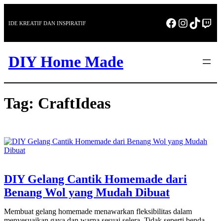
Skip
to
Facebook
Instagra
TikTo
Twi
IDE KREATIF DAN INSPIRATIF
content
DIY Home Made
Tag:
CraftIdeas
DIY Gelang Cantik Homemade dari
Benang Wol yang Mudah Dibuat
Membuat gelang homemade menawarkan fleksibilitas dalam
menyesuaikan gaya dan warna sesuai selera. Tidak seperti benda