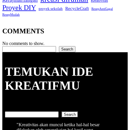
KerajinanTangan
Kreativitas
Proyek DIY
RecycleCraft
proyek sekolah
ResepAntiGagal
ResepMudah
COMMENTS
No comments to show.
Search
Search
TEMUKAN IDE
KREATIFMU
Search
Search
"Kreativitas akan muncul ketika hal-hal besar
dilakukan oleh serangkaian hal kecil yang