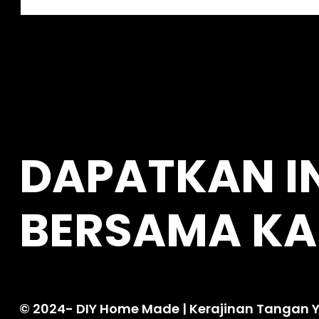
e
a
r
c
h
DAPATKAN I
BERSAMA KA
© 2024-
DIY Home Made
| Kerajinan Tangan Y