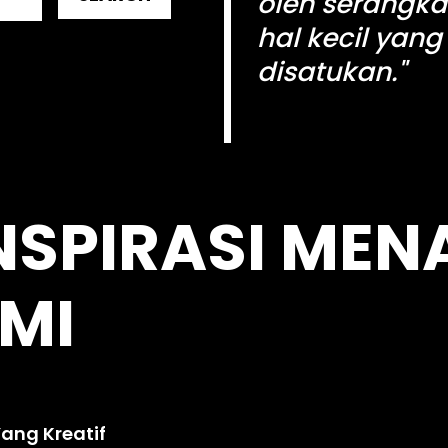
oleh serangka
hal kecil yang
disatukan."
kingdomtoto
NSPIRASI MEN
MI
ang Kreatif