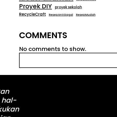
Proyek DIY
proyek sekolah
RecycleCraft
ResepAntiGagal
ResepMudah
COMMENTS
No comments to show.
S
e
a
r
c
kan
h
 hal-
akukan