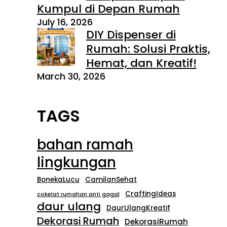
Kumpul di Depan Rumah
July 16, 2026
DIY Dispenser di
Rumah: Solusi Praktis,
Hemat, dan Kreatif!
March 30, 2026
TAGS
bahan ramah
lingkungan
BonekaLucu
CamilanSehat
CraftingIdeas
cokelat rumahan anti gagal
daur ulang
DaurUlangKreatif
Dekorasi Rumah
DekorasiRumah