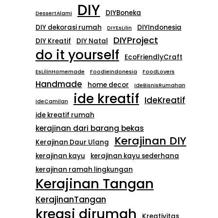
DIY
DIYBoneka
DessertAlami
DIY dekorasi rumah
DIYIndonesia
DIYEsLilin
DIYProject
DIY Kreatif
DIY Natal
do it yourself
EcoFriendlyCraft
EsLilinHomemade
FoodieIndonesia
FoodLovers
Handmade
home decor
IdeBisnisRumahan
ide kreatif
IdeKreatif
IdeCamilan
ide kreatif rumah
kerajinan dari barang bekas
Kerajinan DIY
Kerajinan Daur Ulang
kerajinan kayu
kerajinan kayu sederhana
kerajinan ramah lingkungan
Kerajinan Tangan
KerajinanTangan
kreasi dirumah
Kreativitas