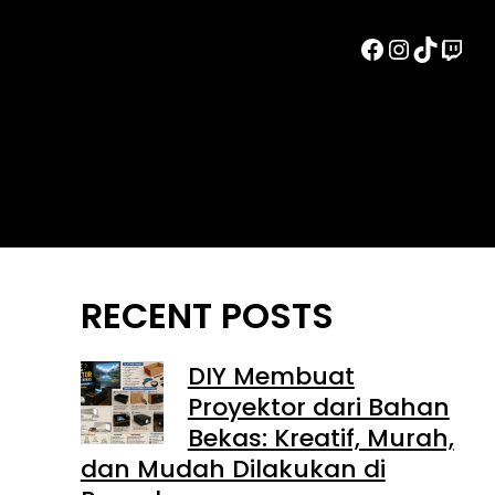
Facebook
Instag
TikTo
Twi
RECENT POSTS
DIY Membuat
Proyektor dari Bahan
Bekas: Kreatif, Murah,
dan Mudah Dilakukan di