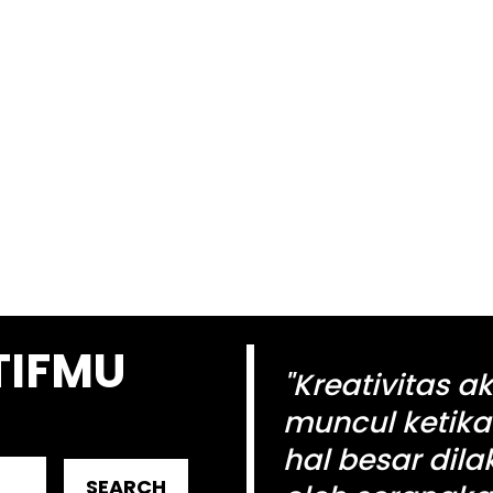
TIFMU
"Kreativitas a
muncul ketika
hal besar dil
SEARCH