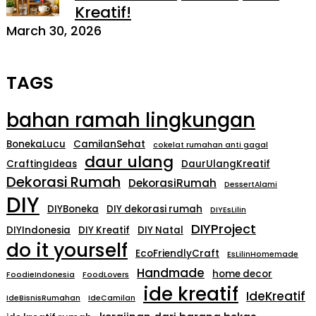
Kreatif!
March 30, 2026
TAGS
bahan ramah lingkungan
BonekaLucu
CamilanSehat
cokelat rumahan anti gagal
daur ulang
CraftingIdeas
DaurUlangKreatif
Dekorasi Rumah
DekorasiRumah
DessertAlami
DIY
DIYBoneka
DIY dekorasi rumah
DIYEsLilin
DIYProject
DIYIndonesia
DIY Kreatif
DIY Natal
do it yourself
EcoFriendlyCraft
EsLilinHomemade
Handmade
home decor
FoodieIndonesia
FoodLovers
ide kreatif
IdeKreatif
IdeBisnisRumahan
IdeCamilan