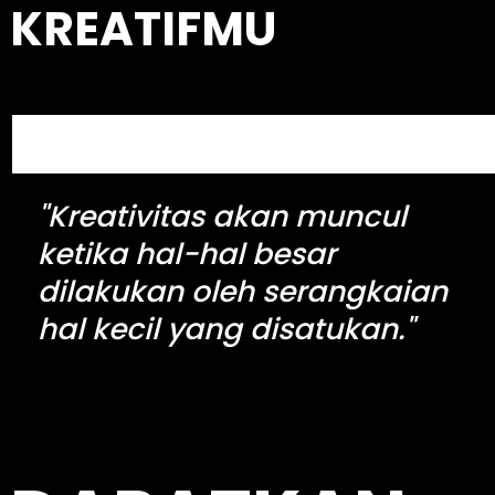
c
KREATIFMU
h
S
e
a
"Kreativitas akan muncul
r
c
ketika hal-hal besar
h
dilakukan oleh serangkaian
hal kecil yang disatukan."
kingdomtoto