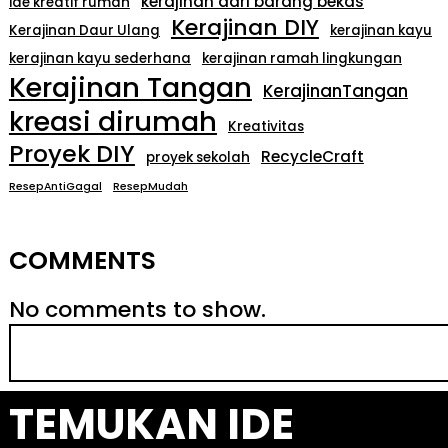
kerajinan dari barang bekas
ide kreatif rumah
Kerajinan DIY
Kerajinan Daur Ulang
kerajinan kayu
kerajinan kayu sederhana
kerajinan ramah lingkungan
Kerajinan Tangan
KerajinanTangan
kreasi dirumah
Kreativitas
Proyek DIY
RecycleCraft
proyek sekolah
ResepAntiGagal
ResepMudah
COMMENTS
No comments to show.
S
e
a
TEMUKAN IDE
r