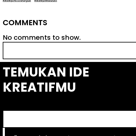
ResepAntiGagal
ResepMudah
COMMENTS
No comments to show.
S
e
a
TEMUKAN IDE
r
c
KREATIFMU
h
S
e
a