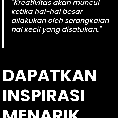
"Kreativitas akan muncul
r
c
ketika hal-hal besar
h
dilakukan oleh serangkaian
hal kecil yang disatukan."
kingdomtoto
DAPATKAN
INSPIRASI
MENARIK