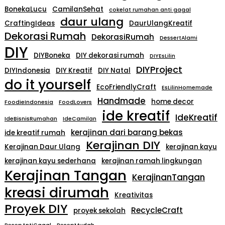
BonekaLucu
CamilanSehat
cokelat rumahan anti gagal
daur ulang
CraftingIdeas
DaurUlangKreatif
Dekorasi Rumah
DekorasiRumah
DessertAlami
DIY
DIYBoneka
DIY dekorasi rumah
DIYEsLilin
DIYProject
DIYIndonesia
DIY Kreatif
DIY Natal
do it yourself
EcoFriendlyCraft
EsLilinHomemade
Handmade
home decor
FoodieIndonesia
FoodLovers
ide kreatif
IdeKreatif
IdeBisnisRumahan
IdeCamilan
kerajinan dari barang bekas
ide kreatif rumah
Kerajinan DIY
Kerajinan Daur Ulang
kerajinan kayu
kerajinan kayu sederhana
kerajinan ramah lingkungan
Kerajinan Tangan
KerajinanTangan
kreasi dirumah
Kreativitas
Proyek DIY
RecycleCraft
proyek sekolah