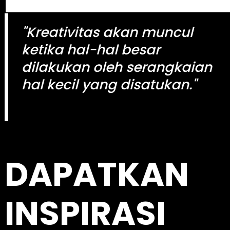
e
a
"Kreativitas akan muncul
r
c
ketika hal-hal besar
h
dilakukan oleh serangkaian
hal kecil yang disatukan."
kingdomtoto
DAPATKAN
INSPIRASI