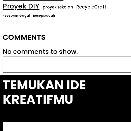
Proyek DIY
RecycleCraft
proyek sekolah
ResepAntiGagal
ResepMudah
COMMENTS
No comments to show.
S
e
a
TEMUKAN IDE
r
c
KREATIFMU
h
S