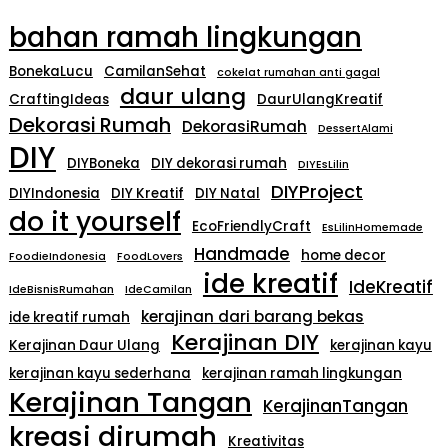
bahan ramah lingkungan
BonekaLucu
CamilanSehat
cokelat rumahan anti gagal
daur ulang
CraftingIdeas
DaurUlangKreatif
Dekorasi Rumah
DekorasiRumah
DessertAlami
DIY
DIYBoneka
DIY dekorasi rumah
DIYEsLilin
DIYProject
DIYIndonesia
DIY Kreatif
DIY Natal
do it yourself
EcoFriendlyCraft
EsLilinHomemade
Handmade
home decor
FoodieIndonesia
FoodLovers
ide kreatif
IdeKreatif
IdeBisnisRumahan
IdeCamilan
kerajinan dari barang bekas
ide kreatif rumah
Kerajinan DIY
Kerajinan Daur Ulang
kerajinan kayu
kerajinan kayu sederhana
kerajinan ramah lingkungan
Kerajinan Tangan
KerajinanTangan
kreasi dirumah
Kreativitas