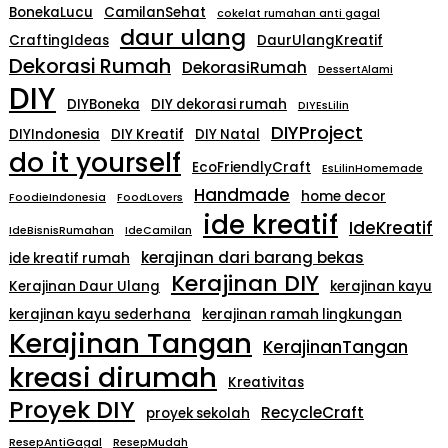
BonekaLucu
CamilanSehat
cokelat rumahan anti gagal
daur ulang
CraftingIdeas
DaurUlangKreatif
Dekorasi Rumah
DekorasiRumah
DessertAlami
DIY
DIYBoneka
DIY dekorasi rumah
DIYEsLilin
DIYProject
DIYIndonesia
DIY Kreatif
DIY Natal
do it yourself
EcoFriendlyCraft
EsLilinHomemade
Handmade
home decor
FoodieIndonesia
FoodLovers
ide kreatif
IdeKreatif
IdeBisnisRumahan
IdeCamilan
kerajinan dari barang bekas
ide kreatif rumah
Kerajinan DIY
Kerajinan Daur Ulang
kerajinan kayu
kerajinan kayu sederhana
kerajinan ramah lingkungan
Kerajinan Tangan
KerajinanTangan
kreasi dirumah
Kreativitas
Proyek DIY
RecycleCraft
proyek sekolah
ResepAntiGagal
ResepMudah