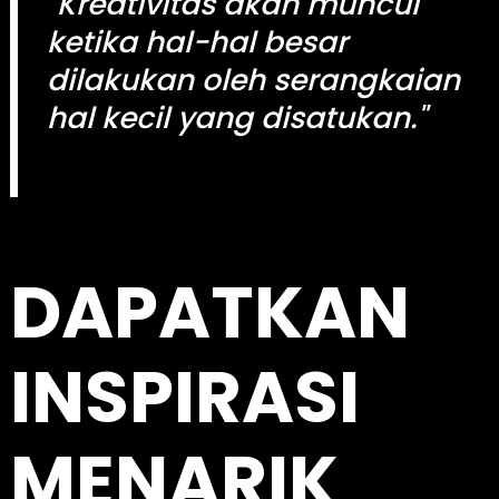
"Kreativitas akan muncul
r
c
ketika hal-hal besar
h
dilakukan oleh serangkaian
hal kecil yang disatukan."
kingdomtoto
DAPATKAN
INSPIRASI
MENARIK