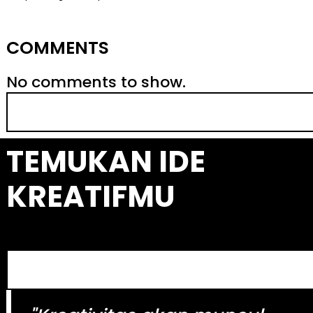
COMMENTS
No comments to show.
S
e
a
TEMUKAN IDE
r
c
KREATIFMU
h
S
e
a