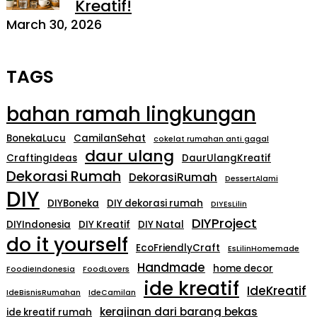
Kreatif!
March 30, 2026
TAGS
bahan ramah lingkungan
BonekaLucu
CamilanSehat
cokelat rumahan anti gagal
daur ulang
CraftingIdeas
DaurUlangKreatif
Dekorasi Rumah
DekorasiRumah
DessertAlami
DIY
DIYBoneka
DIY dekorasi rumah
DIYEsLilin
DIYProject
DIYIndonesia
DIY Kreatif
DIY Natal
do it yourself
EcoFriendlyCraft
EsLilinHomemade
Handmade
home decor
FoodieIndonesia
FoodLovers
ide kreatif
IdeKreatif
IdeBisnisRumahan
IdeCamilan
kerajinan dari barang bekas
ide kreatif rumah