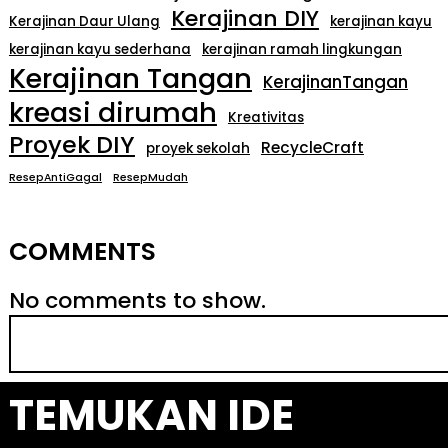
Kerajinan DIY
Kerajinan Daur Ulang
kerajinan kayu
kerajinan kayu sederhana
kerajinan ramah lingkungan
Kerajinan Tangan
KerajinanTangan
kreasi dirumah
Kreativitas
Proyek DIY
RecycleCraft
proyek sekolah
ResepAntiGagal
ResepMudah
COMMENTS
No comments to show.
S
e
a
TEMUKAN IDE
r
c