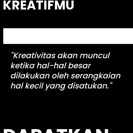
KREATIFMU
h
S
e
a
"Kreativitas akan muncul
r
c
ketika hal-hal besar
h
dilakukan oleh serangkaian
hal kecil yang disatukan."
kingdomtoto