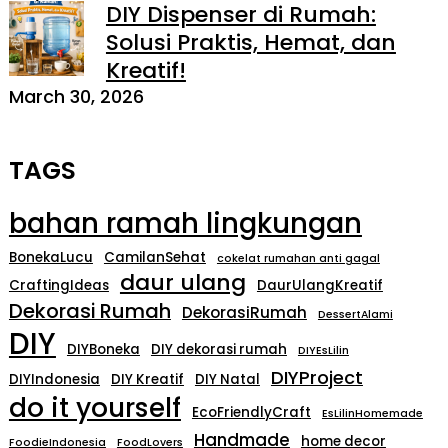
DIY Dispenser di Rumah:
Solusi Praktis, Hemat, dan
Kreatif!
March 30, 2026
TAGS
bahan ramah lingkungan
BonekaLucu
CamilanSehat
cokelat rumahan anti gagal
daur ulang
CraftingIdeas
DaurUlangKreatif
Dekorasi Rumah
DekorasiRumah
DessertAlami
DIY
DIYBoneka
DIY dekorasi rumah
DIYEsLilin
DIYProject
DIYIndonesia
DIY Kreatif
DIY Natal
do it yourself
EcoFriendlyCraft
EsLilinHomemade
Handmade
home decor
FoodieIndonesia
FoodLovers