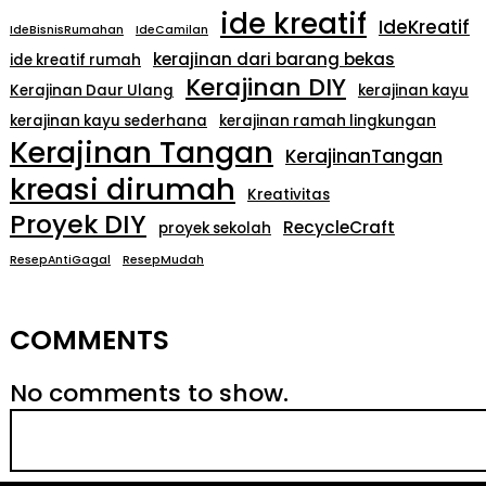
ide kreatif
IdeKreatif
IdeBisnisRumahan
IdeCamilan
kerajinan dari barang bekas
ide kreatif rumah
Kerajinan DIY
Kerajinan Daur Ulang
kerajinan kayu
kerajinan kayu sederhana
kerajinan ramah lingkungan
Kerajinan Tangan
KerajinanTangan
kreasi dirumah
Kreativitas
Proyek DIY
RecycleCraft
proyek sekolah
ResepAntiGagal
ResepMudah
COMMENTS
No comments to show.
S
e
a