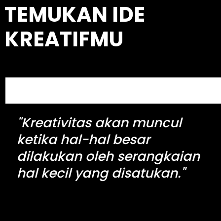
TEMUKAN IDE
r
c
KREATIFMU
h
S
e
a
"Kreativitas akan muncul
r
c
ketika hal-hal besar
h
dilakukan oleh serangkaian
hal kecil yang disatukan."
kingdomtoto