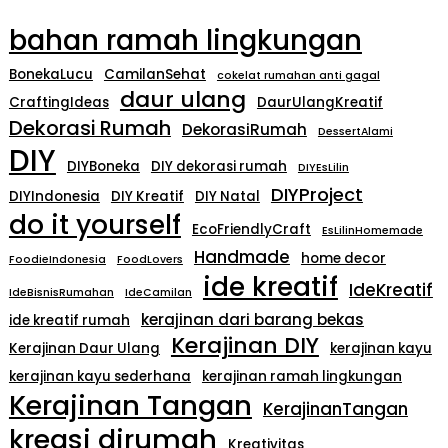
bahan ramah lingkungan
BonekaLucu
CamilanSehat
cokelat rumahan anti gagal
daur ulang
CraftingIdeas
DaurUlangKreatif
Dekorasi Rumah
DekorasiRumah
DessertAlami
DIY
DIYBoneka
DIY dekorasi rumah
DIYEsLilin
DIYProject
DIYIndonesia
DIY Kreatif
DIY Natal
do it yourself
EcoFriendlyCraft
EsLilinHomemade
Handmade
home decor
FoodieIndonesia
FoodLovers
ide kreatif
IdeKreatif
IdeBisnisRumahan
IdeCamilan
kerajinan dari barang bekas
ide kreatif rumah
Kerajinan DIY
Kerajinan Daur Ulang
kerajinan kayu
kerajinan kayu sederhana
kerajinan ramah lingkungan
Kerajinan Tangan
KerajinanTangan
kreasi dirumah
Kreativitas