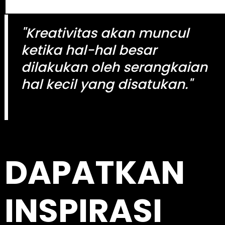
e
a
"Kreativitas akan muncul
r
c
ketika hal-hal besar
h
dilakukan oleh serangkaian
hal kecil yang disatukan."
kingdomtoto
DAPATKAN
INSPIRASI