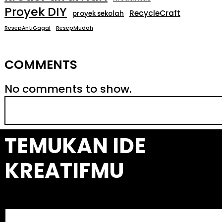
Proyek DIY
RecycleCraft
proyek sekolah
ResepAntiGagal
ResepMudah
COMMENTS
No comments to show.
S
e
a
TEMUKAN IDE
r
c
KREATIFMU
h
S