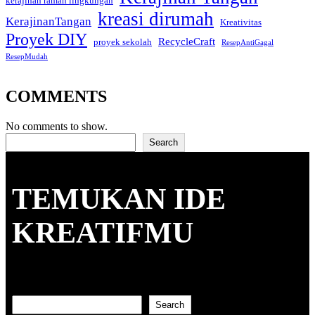
kerajinan ramah lingkungan
kreasi dirumah
KerajinanTangan
Kreativitas
Proyek DIY
RecycleCraft
proyek sekolah
ResepAntiGagal
ResepMudah
COMMENTS
No comments to show.
Search
Search
TEMUKAN IDE
KREATIFMU
Search
Search