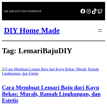
Skip
to
Facebook
Instagra
TikTo
Twi
IDE KREATIF DAN INSPIRATIF
content
DIY Home Made
Tag:
LemariBajuDIY
Cara Membuat Lemari Baju dari Kayu
Bekas: Murah, Ramah Lingkungan, dan
Estetis