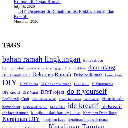
Kumpul di Depan Rumah
July 16, 2026
DIY Dispenser di Rumah: Solusi Praktis, Hemat, dan
Kreatif!
March 30, 2026
TAGS
bahan ramah lingkungan
BonekaLucu
daur ulang
CamilanSehat
CraftingIdeas
cokelat rumahan anti gagal
Dekorasi Rumah
DekorasiRumah
DaurUlangKreatif
DessertAlami
DIY
DIYBoneka
DIY dekorasi rumah
DIYIndonesia
DIYEsLilin
do it yourself
DIYProject
DIY Kreatif
DIY Natal
Handmade
EcoFriendlyCraft
EsLilinHomemade
FoodieIndonesia
FoodLovers
ide kreatif
IdeKreatif
home decor
IdeBisnisRumahan
IdeCamilan
kerajinan dari barang bekas
ide kreatif rumah
Kerajinan Daur Ulang
Kerajinan DIY
kerajinan kayu
kerajinan kayu sederhana
Kerajinan Tangan