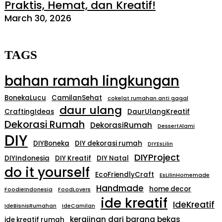
Praktis, Hemat, dan Kreatif!
March 30, 2026
TAGS
bahan ramah lingkungan
BonekaLucu
CamilanSehat
cokelat rumahan anti gagal
daur ulang
CraftingIdeas
DaurUlangKreatif
Dekorasi Rumah
DekorasiRumah
DessertAlami
DIY
DIYBoneka
DIY dekorasi rumah
DIYEsLilin
DIYProject
DIYIndonesia
DIY Kreatif
DIY Natal
do it yourself
EcoFriendlyCraft
EsLilinHomemade
Handmade
home decor
FoodieIndonesia
FoodLovers
ide kreatif
IdeKreatif
IdeBisnisRumahan
IdeCamilan
kerajinan dari barang bekas
ide kreatif rumah