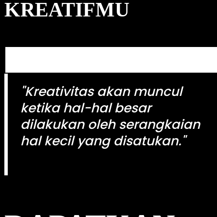
KREATIFMU
h
S
e
a
"Kreativitas akan muncul
r
ketika hal-hal besar
c
h
dilakukan oleh serangkaian
hal kecil yang disatukan."
kingdomtoto