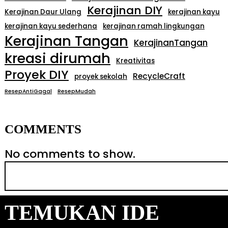
Kerajinan DIY
Kerajinan Daur Ulang
kerajinan kayu
kerajinan kayu sederhana
kerajinan ramah lingkungan
Kerajinan Tangan
KerajinanTangan
kreasi dirumah
Kreativitas
Proyek DIY
RecycleCraft
proyek sekolah
ResepAntiGagal
ResepMudah
COMMENTS
No comments to show.
S
e
a
TEMUKAN IDE
r
c