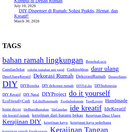
Kumpul di Depan Rumah
July 16, 2026
DIY Dispenser di Rumah: Solusi Praktis, Hemat, dan
Kreatif!
March 30, 2026
TAGS
bahan ramah lingkungan
BonekaLucu
daur ulang
CamilanSehat
CraftingIdeas
cokelat rumahan anti gagal
Dekorasi Rumah
DekorasiRumah
DaurUlangKreatif
DessertAlami
DIY
DIYBoneka
DIY dekorasi rumah
DIYIndonesia
DIYEsLilin
do it yourself
DIYProject
DIY Kreatif
DIY Natal
Handmade
EcoFriendlyCraft
EsLilinHomemade
FoodieIndonesia
FoodLovers
ide kreatif
IdeKreatif
home decor
IdeBisnisRumahan
IdeCamilan
kerajinan dari barang bekas
ide kreatif rumah
Kerajinan Daur Ulang
Kerajinan DIY
kerajinan kayu
kerajinan kayu sederhana
Kerajinan Tangan
kerajinan ramah lingkungan