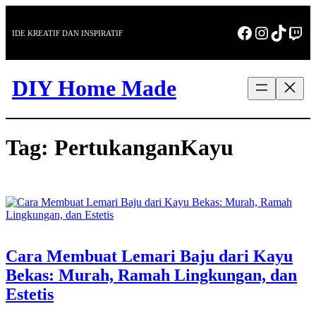
Skip
to
Facebook
Instagra
TikTo
Twi
IDE KREATIF DAN INSPIRATIF
content
DIY Home Made
Tag:
PertukanganKayu
Cara Membuat Lemari Baju dari Kayu
Bekas: Murah, Ramah Lingkungan, dan
Estetis