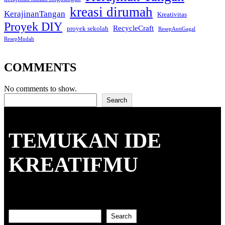
kreasi dirumah
KerajinanTangan
Kreativitas
Proyek DIY
RecycleCraft
proyek sekolah
ResepAntiGagal
ResepMudah
COMMENTS
No comments to show.
Search
Search
TEMUKAN IDE
KREATIFMU
Search
Search