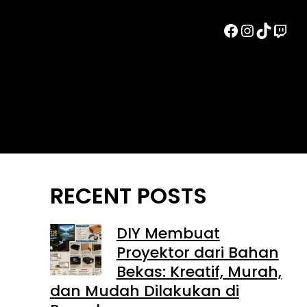
Facebook
Instag
TikTo
Twi
RECENT POSTS
DIY Membuat
Proyektor dari Bahan
Bekas: Kreatif, Murah,
dan Mudah Dilakukan di