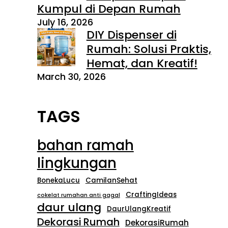
Kumpul di Depan Rumah
July 16, 2026
DIY Dispenser di
Rumah: Solusi Praktis,
Hemat, dan Kreatif!
March 30, 2026
TAGS
bahan ramah
lingkungan
BonekaLucu
CamilanSehat
CraftingIdeas
cokelat rumahan anti gagal
daur ulang
DaurUlangKreatif
Dekorasi Rumah
DekorasiRumah