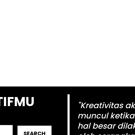
TIFMU
"Kreativitas a
muncul ketika
hal besar dil
SEARCH