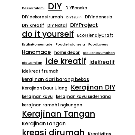
DIY
DIYBoneka
DessertAlami
DIY dekorasi rumah
DIYIndonesia
DIYEsLilin
DIYProject
DIY Kreatif
DIY Natal
do it yourself
EcoFriendlyCraft
EsLilinHomemade
FoodieIndonesia
FoodLovers
Handmade
home decor
IdeBisnisRumahan
ide kreatif
IdeKreatif
IdeCamilan
ide kreatif rumah
kerajinan dari barang bekas
Kerajinan DIY
Kerajinan Daur Ulang
kerajinan kayu
kerajinan kayu sederhana
kerajinan ramah lingkungan
Kerajinan Tangan
KerajinanTangan
kreasi dirumah
Kreativitas