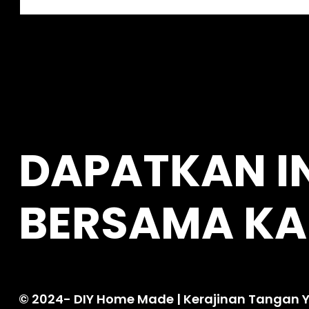
e
a
r
c
h
DAPATKAN I
BERSAMA KA
© 2024-
DIY Home Made
| Kerajinan Tangan Y