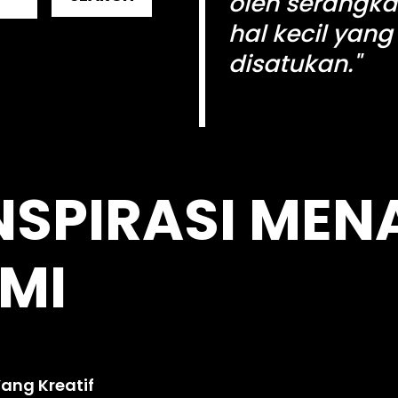
oleh serangka
hal kecil yang
disatukan."
kingdomtoto
NSPIRASI MEN
MI
ang Kreatif