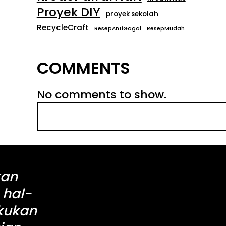
Proyek DIY
proyek sekolah
RecycleCraft
ResepAntiGagal
ResepMudah
COMMENTS
No comments to show.
S
e
a
r
c
kan
h
 hal-
akukan