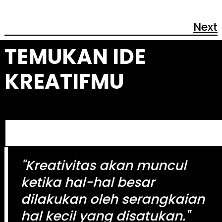
Next
TEMUKAN IDE
KREATIFMU
S
e
a
"Kreativitas akan muncul
r
c
ketika hal-hal besar
h
dilakukan oleh serangkaian
hal kecil yang disatukan."