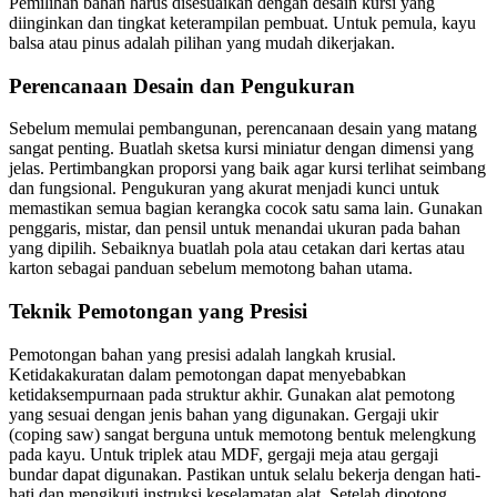
Pemilihan bahan harus disesuaikan dengan desain kursi yang
diinginkan dan tingkat keterampilan pembuat. Untuk pemula, kayu
balsa atau pinus adalah pilihan yang mudah dikerjakan.
Perencanaan Desain dan Pengukuran
Sebelum memulai pembangunan, perencanaan desain yang matang
sangat penting. Buatlah sketsa kursi miniatur dengan dimensi yang
jelas. Pertimbangkan proporsi yang baik agar kursi terlihat seimbang
dan fungsional. Pengukuran yang akurat menjadi kunci untuk
memastikan semua bagian kerangka cocok satu sama lain. Gunakan
penggaris, mistar, dan pensil untuk menandai ukuran pada bahan
yang dipilih. Sebaiknya buatlah pola atau cetakan dari kertas atau
karton sebagai panduan sebelum memotong bahan utama.
Teknik Pemotongan yang Presisi
Pemotongan bahan yang presisi adalah langkah krusial.
Ketidakakuratan dalam pemotongan dapat menyebabkan
ketidaksempurnaan pada struktur akhir. Gunakan alat pemotong
yang sesuai dengan jenis bahan yang digunakan. Gergaji ukir
(coping saw) sangat berguna untuk memotong bentuk melengkung
pada kayu. Untuk triplek atau MDF, gergaji meja atau gergaji
bundar dapat digunakan. Pastikan untuk selalu bekerja dengan hati-
hati dan mengikuti instruksi keselamatan alat. Setelah dipotong,