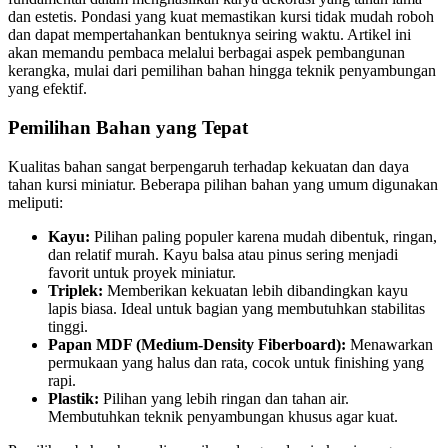
dan estetis. Pondasi yang kuat memastikan kursi tidak mudah roboh
dan dapat mempertahankan bentuknya seiring waktu. Artikel ini
akan memandu pembaca melalui berbagai aspek pembangunan
kerangka, mulai dari pemilihan bahan hingga teknik penyambungan
yang efektif.
Pemilihan Bahan yang Tepat
Kualitas bahan sangat berpengaruh terhadap kekuatan dan daya
tahan kursi miniatur. Beberapa pilihan bahan yang umum digunakan
meliputi:
Kayu:
Pilihan paling populer karena mudah dibentuk, ringan,
dan relatif murah. Kayu balsa atau pinus sering menjadi
favorit untuk proyek miniatur.
Triplek:
Memberikan kekuatan lebih dibandingkan kayu
lapis biasa. Ideal untuk bagian yang membutuhkan stabilitas
tinggi.
Papan MDF (Medium-Density Fiberboard):
Menawarkan
permukaan yang halus dan rata, cocok untuk finishing yang
rapi.
Plastik:
Pilihan yang lebih ringan dan tahan air.
Membutuhkan teknik penyambungan khusus agar kuat.