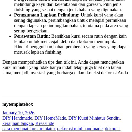
melindungi kayu dari kelembaban dan goresan. Pilih jenis
finishing yang sesuai dengan jenis bahan yang digunakan.
Penggunaan Lapisan Pelindung:
Untuk kursi yang akan
sering digunakan, pertimbangkan untuk melapisi permukaan
dengan lapisan pelindung tambahan, terutama pada area yang
sering bergesekan.
Perawatan Rutin:
Bersihkan kursi secara rutin dengan kain
lembab untuk mencegah debu dan kotoran menumpuk.
Hindari penggunaan bahan pembersih yang keras yang dapat
merusak lapisan finishing.
Dengan memperhatikan tips dan trik ini, Anda dapat menciptakan
kursi miniatur yang tidak hanya indah tetapi juga kuat dan tahan
lama, menjadi investasi yang berharga dalam koleksi dekorasi Anda.
mytemplatebox
January 10, 2026
DIY Handmade
, 
DIY HomeMade
, 
DIY Kursi Miniatur Sendiri
, 
kerajinan tangan
, 
Kreasi ide
cara membuat kursi miniatur
, 
dekorasi mini handmade
, 
dekorasi