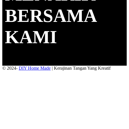
BERSAMA
KAMI
© 2024-
DIY Home Made
| Kerajinan Tangan Yang Kreatif