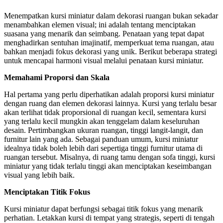
Menempatkan kursi miniatur dalam dekorasi ruangan bukan sekadar
menambahkan elemen visual; ini adalah tentang menciptakan
suasana yang menarik dan seimbang. Penataan yang tepat dapat
menghadirkan sentuhan imajinatif, memperkuat tema ruangan, atau
bahkan menjadi fokus dekorasi yang unik. Berikut beberapa strategi
untuk mencapai harmoni visual melalui penataan kursi miniatur.
Memahami Proporsi dan Skala
Hal pertama yang perlu diperhatikan adalah proporsi kursi miniatur
dengan ruang dan elemen dekorasi lainnya. Kursi yang terlalu besar
akan terlihat tidak proporsional di ruangan kecil, sementara kursi
yang terlalu kecil mungkin akan tenggelam dalam keseluruhan
desain. Pertimbangkan ukuran ruangan, tinggi langit-langit, dan
furnitur lain yang ada. Sebagai panduan umum, kursi miniatur
idealnya tidak boleh lebih dari sepertiga tinggi furnitur utama di
ruangan tersebut. Misalnya, di ruang tamu dengan sofa tinggi, kursi
miniatur yang tidak terlalu tinggi akan menciptakan keseimbangan
visual yang lebih baik.
Menciptakan Titik Fokus
Kursi miniatur dapat berfungsi sebagai titik fokus yang menarik
perhatian. Letakkan kursi di tempat yang strategis, seperti di tengah