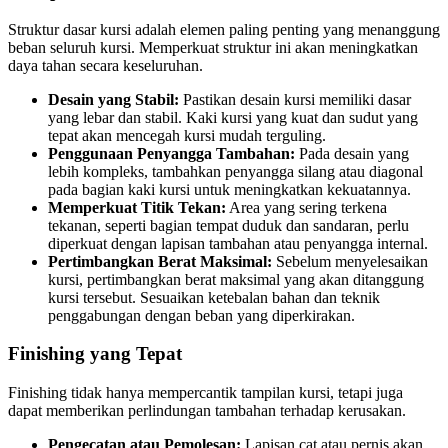
Struktur dasar kursi adalah elemen paling penting yang menanggung
beban seluruh kursi. Memperkuat struktur ini akan meningkatkan
daya tahan secara keseluruhan.
Desain yang Stabil:
Pastikan desain kursi memiliki dasar
yang lebar dan stabil. Kaki kursi yang kuat dan sudut yang
tepat akan mencegah kursi mudah terguling.
Penggunaan Penyangga Tambahan:
Pada desain yang
lebih kompleks, tambahkan penyangga silang atau diagonal
pada bagian kaki kursi untuk meningkatkan kekuatannya.
Memperkuat Titik Tekan:
Area yang sering terkena
tekanan, seperti bagian tempat duduk dan sandaran, perlu
diperkuat dengan lapisan tambahan atau penyangga internal.
Pertimbangkan Berat Maksimal:
Sebelum menyelesaikan
kursi, pertimbangkan berat maksimal yang akan ditanggung
kursi tersebut. Sesuaikan ketebalan bahan dan teknik
penggabungan dengan beban yang diperkirakan.
Finishing yang Tepat
Finishing tidak hanya mempercantik tampilan kursi, tetapi juga
dapat memberikan perlindungan tambahan terhadap kerusakan.
Pengecatan atau Pemolesan:
Lapisan cat atau pernis akan