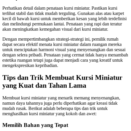
Perhatikan detail dalam penataan kursi miniatur. Pastikan kursi
terlihat stabil dan tidak mudah terguling. Gunakan alas atau karpet
kecil di bawah kursi untuk memberikan kesan yang lebih terdefinisi
dan melindungi permukaan lantai. Penataan yang rapi dan teratur
akan meningkatkan kemegahan visual dari kursi miniatur.
Dengan mempertimbangkan strategi-strategi ini, pemilik rumah
dapat secara efektif menata kursi miniatur dalam ruangan mereka
untuk menciptakan harmoni visual yang menyenangkan dan sesuai
dengan selera pribadi. Penataan yang cermat tidak hanya menambah
estetika ruangan tetapi juga dapat menjadi cara yang kreatif untuk
mengekspresikan kepribadian.
Tips dan Trik Membuat Kursi Miniatur
yang Kuat dan Tahan Lama
Membuat kursi miniatur yang menarik memang menyenangkan,
namun daya tahannya juga perlu diperhatikan agar kreasi tidak
mudah rusak. Berikut adalah beberapa tips dan trik untuk
menghasilkan kursi miniatur yang kokoh dan awet:
Memilih Bahan yang Tepat