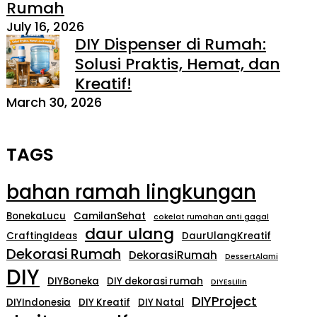
Rumah
July 16, 2026
DIY Dispenser di Rumah:
Solusi Praktis, Hemat, dan
Kreatif!
March 30, 2026
TAGS
bahan ramah lingkungan
BonekaLucu
CamilanSehat
cokelat rumahan anti gagal
daur ulang
CraftingIdeas
DaurUlangKreatif
Dekorasi Rumah
DekorasiRumah
DessertAlami
DIY
DIYBoneka
DIY dekorasi rumah
DIYEsLilin
DIYProject
DIYIndonesia
DIY Kreatif
DIY Natal