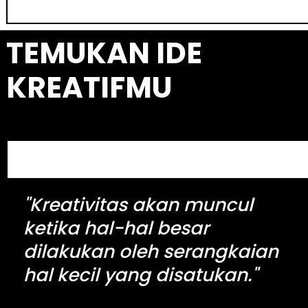
e
a
TEMUKAN IDE
r
c
KREATIFMU
h
S
e
a
"Kreativitas akan muncul
r
c
ketika hal-hal besar
h
dilakukan oleh serangkaian
hal kecil yang disatukan."
kingdomtoto