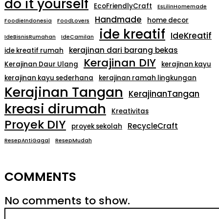
do it yourself
EcoFriendlyCraft
EsLilinHomemade
Handmade
home decor
FoodieIndonesia
FoodLovers
ide kreatif
IdeKreatif
IdeBisnisRumahan
IdeCamilan
kerajinan dari barang bekas
ide kreatif rumah
Kerajinan DIY
Kerajinan Daur Ulang
kerajinan kayu
kerajinan kayu sederhana
kerajinan ramah lingkungan
Kerajinan Tangan
KerajinanTangan
kreasi dirumah
Kreativitas
Proyek DIY
RecycleCraft
proyek sekolah
ResepAntiGagal
ResepMudah
COMMENTS
No comments to show.
S