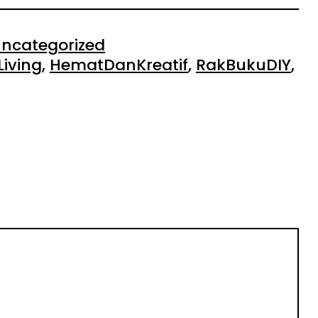
ncategorized
Living
, 
HematDanKreatif
, 
RakBukuDIY
, 