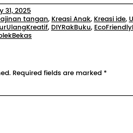
y 31, 2025
rajinan tangan
, 
Kreasi Anak
, 
Kreasi ide
, 
U
urUlangKreatif
, 
DIYRakBuku
, 
EcoFriendly
iplekBekas
hed.
Required fields are marked
*